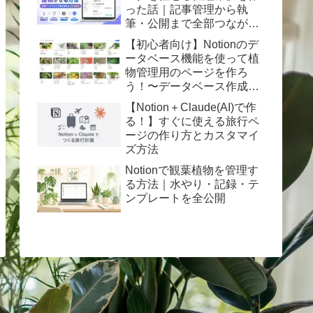
った話｜記事管理から執
筆・公開まで全部つながっ
た
【初心者向け】Notionのデ
ータベース機能を使って植
物管理用のページを作ろ
う！〜データベース作成か
らテーブルビューまで〜
【Notion＋Claude(AI)で作
る！】すぐに使える旅行ペ
ージの作り方とカスタマイ
ズ方法
Notionで観葉植物を管理す
る方法｜水やり・記録・テ
ンプレートを全公開