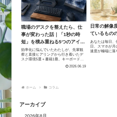
日常の解像
職場のデスクを整えたら、仕
ているもの
事が変わった話｜「1秒の時
短」を積み重ねる5つのアイテ
あなたは毎日、
日、スマホが月
ム
効率化に悩んでいたわたしが、先輩観
速度が極端に落
察と直接ヒアリングから行き着いたデ
いつものように
スク環境5選＋書籍1冊。キーボード・
止まったまま。
マウス・PCスタンド・モバイルモニタ
中、ほとんどス
2026.06.19
ー・リストレストのAmazonリンク付き
した。朝の通勤電
紹介。
ホーム
コラム
アーカイブ
2026年8月