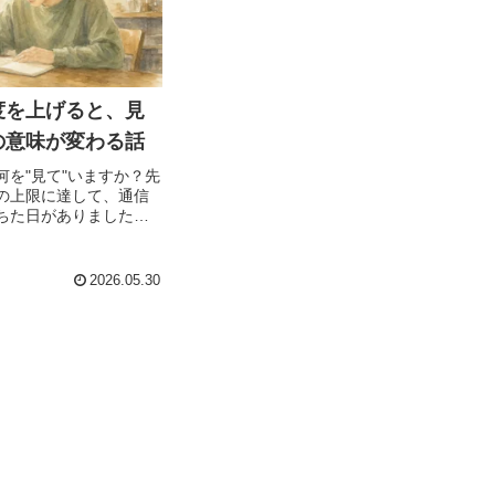
度を上げると、見
の意味が変わる話
何を"見て"いますか？先
の上限に達して、通信
ちた日がありました。
SNSを開いても画面は
気づけばその日は一日
マホを操作しませんで
2026.05.30
車で窓の外を眺...