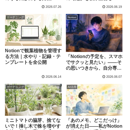
のアイテム
2026.07.26
2026.06.19
ガーデニング
Notion
Notionで観葉植物を管理す
る方法｜水やり・記録・テ
「Notionの予定を、スマホ
ンプレートを全公開
でサクッと見たい」——そ
の思いつきから、自分専用
アプリができるまで
2026.06.14
2026.06.07
ガーデニング
AI活用
ミニトマトの脇芽、捨てな
「あのメモ、どこだっけ」
いで！挿し木で株を増やす
が消えた日——私がNotion