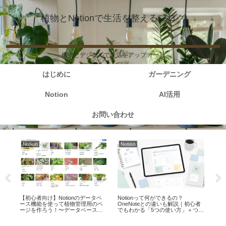
植物とNotionで生活を整えるブログ
植物とデジタルで生活をアップデート
はじめに
ガーデニング
Notion
AI活用
お問い合わせ
Notion
Notion
A
影画
【初心者向け】Notionのデータベ
Notionって何ができるの？
【第
ース機能を使って植物管理用のペ
OneNoteとの違いも解説｜初心者
AI
ージを作ろう！〜データベース作
でもわかる「5つの使い方」＋つま
投
成からテーブルビューまで〜
ずきポイント総まとめ