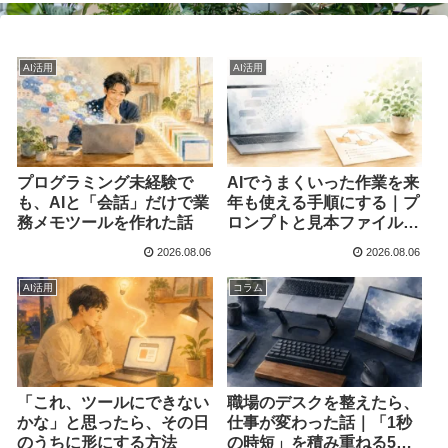
AI活用
AI活用
プログラミング未経験で
AIでうまくいった作業を来
も、AIと「会話」だけで業
年も使える手順にする｜プ
務メモツールを作れた話
ロンプトと見本ファイルを
残す習慣
2026.08.06
2026.08.06
AI活用
コラム
「これ、ツールにできない
職場のデスクを整えたら、
かな」と思ったら、その日
仕事が変わった話｜「1秒
のうちに形にする方法
の時短」を積み重ねる5つ