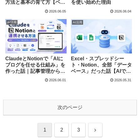
方法と基本の育て方【ベラ
を使い始めた理由
ンダ実践】
2026.06.05
2026.06.04
AI活用
AI活用
ClaudeとNotionで「AIに
Excel・スプレッドシー
ブログを任せる仕組み」を
ト・Notion、全部「データ
作った話｜記事管理から執
ベース」だった話【AIで管
筆・公開まで全部つながっ
理が劇的にラクになる】
2026.06.01
2026.05.31
た
次のページ
次
1
2
3