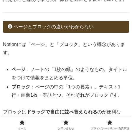
❸ ページとブロックの違いがわからない
Notionには「ページ」と「ブロック」という概念がありま
す。
ページ
：ノートの「1枚の紙」のようなもの。タイトル
をつけて情報をまとめる単位。
ブロック
：ページの中の「1つの要素」。テキスト1
行・画像1枚・表ひとつ、それぞれがブロックです。
ブロックは
ドラッグで自由に並べ替えられる
のが便利な
点。「この段落をもっと上に持っていきたい」というとき
は、ブロックの左端にある「⠿」マークをドラッグするだけ
ホーム
お問い合わせ
プライバシーポリシー/免責事項