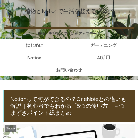
植物とNotionで生活を整えるブログ
植物とデジタルで生活をアップデート
はじめに
ガーデニング
Notion
AI活用
お問い合わせ
Notionって何ができるの？OneNoteとの違いも
解説｜初心者でもわかる「5つの使い方」＋つ
まずきポイント総まとめ
Notion