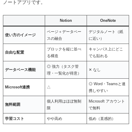
ノートアプリです。
Notion
OneNote
ページ＋データベー
デジタルノート（紙
使い方のイメージ
スの融合
に近い）
ブロックを縦に並べ
キャンバス上にどこ
自由な配置
る構造
でも貼れる
◎ 強力（タスク管
データベース機能
✕ なし
理・一覧化が得意）
◎ Word・Teamsと連
Microsoft連携
△
携しやすい
個人利用はほぼ無制
Microsoft アカウント
無料範囲
限
で無料
学習コスト
やや高め
低め（直感的）